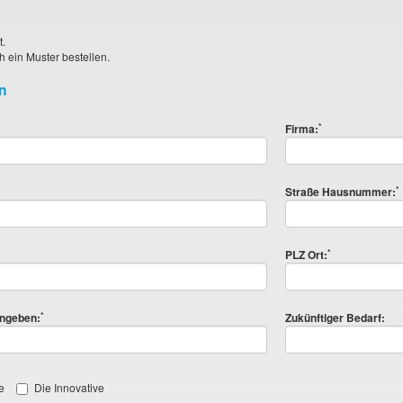
t.
h ein Muster bestellen.
n
*
Firma:
*
Straße Hausnummer:
*
PLZ Ort:
*
angeben:
Zukünftiger Bedarf:
e
Die Innovative