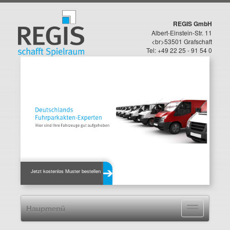
REGIS GmbH
Albert-Einstein-Str. 11
<br>53501 Grafschaft
Tel: +49 22 25 - 91 54 0
Jetzt kostenlos Muster bestellen
Haupmenü
Navigation
ein-/ausblen